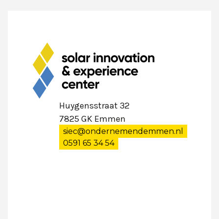
Huygensstraat 32
7825 GK Emmen
siec@ondernemendemmen.nl
0591 65 34 54